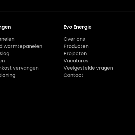
ngen
Evo Energie
anelen
Over ons
od warmtepanelen
Producten
slag
Projecten
en
Vacatures
kast vervangen
Veelgestelde vragen
tioning
Contact