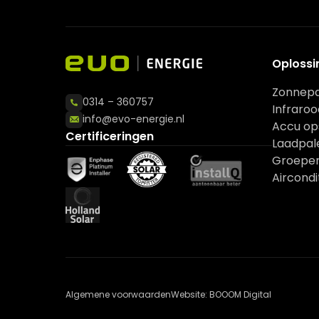
Oplossi
Zonnep
0314 – 360757
Infraro
info@evo-energie.nl
Accu op
Certificeringen
Laadpal
Groepen
Aircondi
Algemene voorwaarden
Website: BOOOM Digital